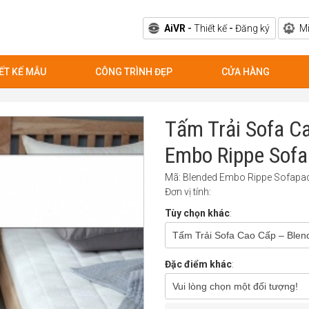
AiVR
-
Thiết kế
-
Đăng ký
M
ẾT KẾ MẪU
CÔNG TRÌNH ĐẸP
CỬA HÀNG
Tấm Trải Sofa C
Embo Rippe Sofa
Mã: Blended Embo Rippe Sofapa
Đơn vị tính:
Tùy chọn khác
:
Tấm Trải Sofa Cao Cấp – Ble
Đặc điểm khác
:
Vui lòng chọn một đối tượng!