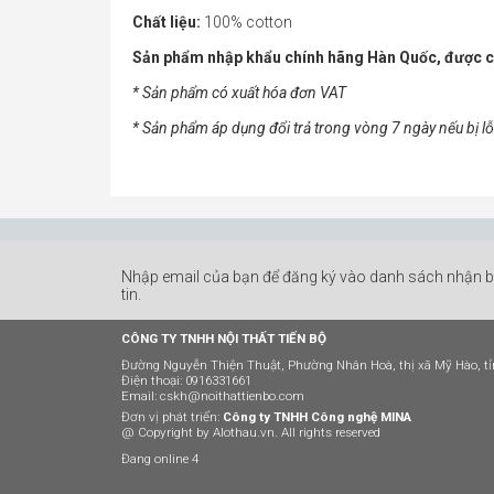
Chất liệu:
100% cotton
Sản phẩm nhập khẩu chính hãng Hàn Quốc, được chứn
* Sản phẩm có xuất hóa đơn VAT
* Sản phẩm áp dụng đổi trả trong vòng 7 ngày nếu bị lỗ
Nhập email của bạn để đăng ký vào danh sách nhận 
tin.
CÔNG TY TNHH NỘI THẤT TIẾN BỘ
Đường Nguyễn Thiện Thuật, Phường Nhân Hoà, thị xã Mỹ Hào, t
Điện thoại: 0916331661
Email: cskh@noithattienbo.com
Đơn vị phát triển:
Công ty TNHH Công nghệ MINA
@ Copyright by Alothau.vn. All rights reserved
Đang online 4