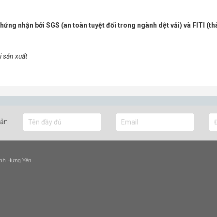
g nhận bởi SGS (an toàn tuyệt đối trong ngành dệt vải) và FITI (thâ
i sản xuất
bản
ỉnh Hưng Yên