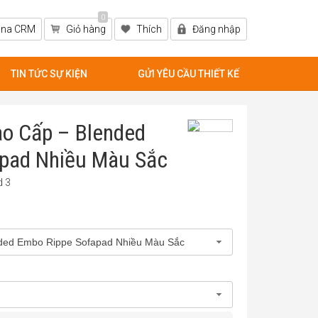
0
ina CRM
Giỏ hàng
Thích
Đăng nhập
TIN TỨC SỰ KIỆN
GỬI YÊU CẦU THIẾT KẾ
ao Cấp – Blended
pad Nhiều Màu Sắc
d 3
nded Embo Rippe Sofapad Nhiều Màu Sắc